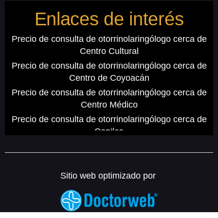
Enlaces de interés
Precio de consulta de otorrinolaringólogo cerca de
Centro Cultural
Precio de consulta de otorrinolaringólogo cerca de
Centro de Coyoacán
Precio de consulta de otorrinolaringólogo cerca de
Centro Médico
Precio de consulta de otorrinolaringólogo cerca de
Copilco
Precio de consulta de otorrinolaringólogo cerca de
Cuauhtémoc
Precio de consulta de otorrinolaringólogo cerca de
Sitio web optimizado por
Hospital General
Precio de consulta de otorrinolaringólogo cerca de
Hospital Morelos