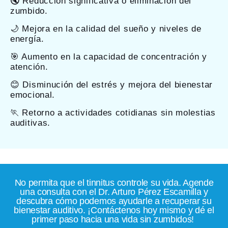
🔇 Reducción significativa o eliminación del
zumbido.
🌙 Mejora en la calidad del sueño y niveles de
energía.
🎯 Aumento en la capacidad de concentración y
atención.
😊 Disminución del estrés y mejora del bienestar
emocional.
🏃 Retorno a actividades cotidianas sin molestias
auditivas.
No permita que el tinnitus controle su vida. Agende
una consulta con el Dr. Arturo Pérez Escamilla y
descubra cómo podemos ayudarle a recuperar su
bienestar auditivo. ¡Contáctenos hoy mismo y dé el
primer paso hacia una vida sin zumbidos!