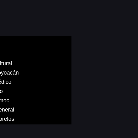
tural
Coyoacán
édico
co
émoc
eneral
orelos
ta Coleta
es Sur