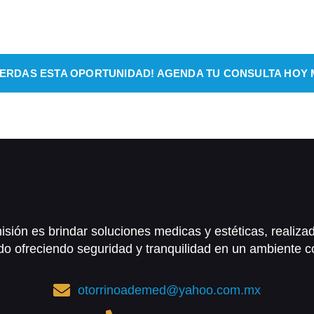
e mes un 20% de descuento en todas las consul
IERDAS ESTA OPORTUNIDAD! AGENDA TU CONSULTA HOY
isión es brindar soluciones medicas y estéticas, realiza
do ofreciendo seguridad y tranquilidad en un ambiente 
otorrinoademed@yahoo.com.mx